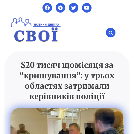
Skip
to
content
$20 тисяч щомісяця за
SVOI.DP.UA
Новини Дніпра
“кришування”: у трьох
областях затримали
керівників поліції