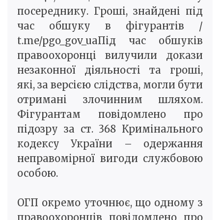
посереднику. Гроші, знайдені під
час обшуку в фігурантів /
t.me/pgo_gov_uaПід час обшуків
правоохоронці вилучили докази
незаконної діяльності та гроші,
які, за версією слідства, могли бути
отримані злочинним шляхом.
Фігурантам повідомлено про
підозру за ст. 368 Кримінального
кодексу України – одержання
неправомірної вигоди службовою
особою.
ОГП окремо уточнює, що одному з
правоохоронців повідомлено про