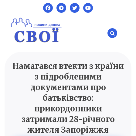
Skip
to
content
Намагався втекти з країни
SVOI.DP.UA
Новини Дніпра
з підробленими
документами про
батьківство:
прикордонники
затримали 28-річного
жителя Запоріжжя