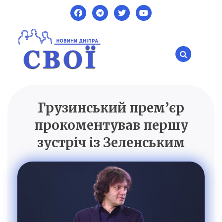
Skip
to
content
Грузинський прем’єр
SVOI.DP.UA
Новини Дніпра
прокоментував першу
зустріч із Зеленським