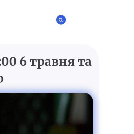
00 6 травня та
P.UA
о