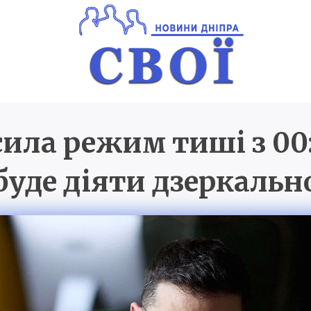
сила режим тиші з 00:
Новини Дніпра
SVOI.D
буде діяти дзеркальн