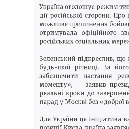
Україна оголошує режим тиші 
дії російської сторони. Пр
можливе припинення бойових 
отримувала офіційного зв
російських соціальних мере
Зеленський підкреслив, що 
будь-якої річниці. За йог
забезпечити настання ре
моменту», — заявив презид
реальні кроки до завершен
парад у Москві без «доброї в
Для України ця ініціатива 
позиції Києва: країна заявля