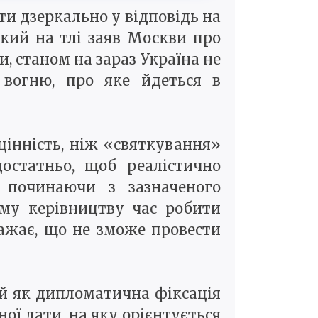
яти дзеркально у відповідь на
ький на тлі заяв Москви про
, станом на зараз Україна не
 вогню, про яке йдеться в
цінність, ніж «святкування»
достатньо, щоб реалістично
 починаючи з зазначеного
ому керівництву час робити
ажає, що не зможе провести
 й як дипломатична фіксація
ної дати, на яку орієнтується