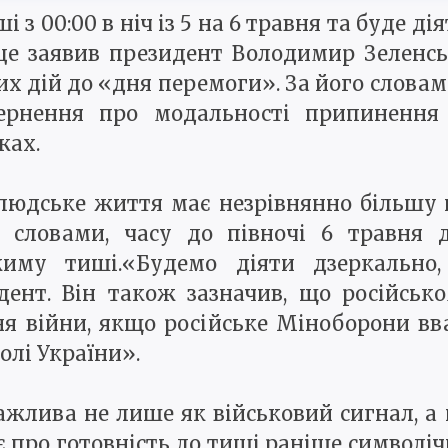
з 00:00 в ніч із 5 на 6 травня та буде ді
о це заявив президент Володимир Зеленс
дій до «дня перемоги». За його словами
ернення про модальності припинення
жах.
людське життя має незрівнянно більшу 
о словами, часу до півночі 6 травня 
жиму тиші.«Будемо діяти дзеркально,
ент. Він також зазначив, що російськ
ня війни, якщо російське Міноборони вв
олі України».
важлива не лише як військовий сигнал, а
є про готовність до тиші раніше символіч