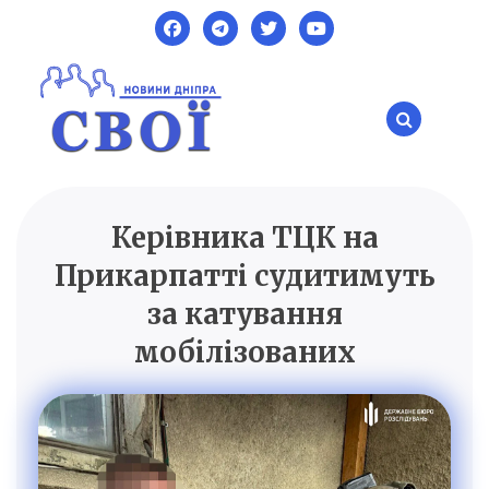
Skip
to
content
Керівника ТЦК на
SVOI.DP.UA
Новини Дніпра
Прикарпатті судитимуть
за катування
мобілізованих