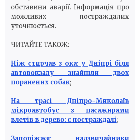
обставини аварії. Інформація про
можливих постраждалих
уточнюється.
ЧИТАЙТЕ ТАКОЖ:
Ніж стирчав з ока: у Дніпрі біля
автовокзалу знайшли двох
поранених собак
;
На трасі Дніпро-Миколаїв
мікроавтобус з пасажирами
влетів в дерево: є постраждалі
;
Запоріжжя: надзвичайники