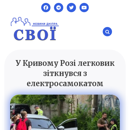
Skip
to
content
У Кривому Розі легковик
SVOI.DP.UA
Новини Дніпра
зіткнувся з
електросамокатом