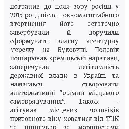
потрапив до поля зору росіян у
2015 році, після повномасштабного
вторгнення його остаточно
завербували й доручили
сформувати власну агентурну
мережу на Буковині. Чоловік
поширював кремлівські наративи,
заперечував легітимність
державної влади в Україні та
намагався створювати
альтернативні "органи місцевого
самоврядування". Також —
агітував місцевих чоловіків
призовного віку ховатися від ТЦК
та шпигував за маршрутами