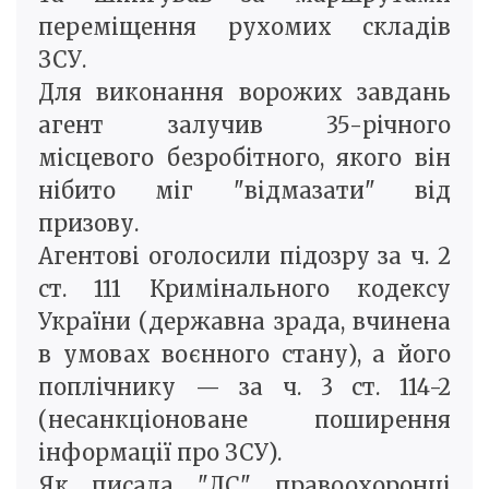
переміщення рухомих складів
ЗСУ.
Для виконання ворожих завдань
агент залучив 35-річного
місцевого безробітного, якого він
нібито міг "відмазати" від
призову.
Агентові оголосили підозру за ч. 2
ст. 111 Кримінального кодексу
України (державна зрада, вчинена
в умовах воєнного стану), а його
поплічнику — за ч. 3 ст. 114-2
(несанкціоноване поширення
інформації про ЗСУ).
Як писала "ДС", правоохоронці