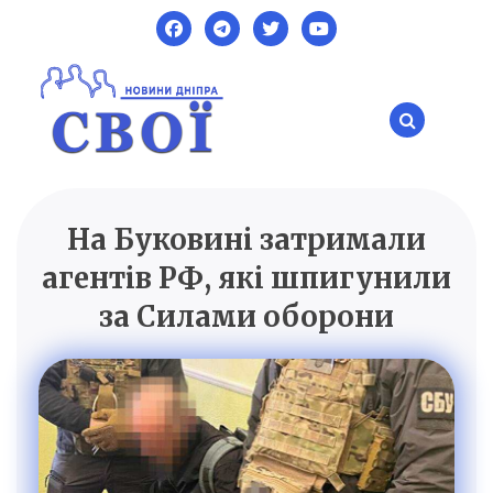
Skip
to
content
На Буковині затримали
SVOI.DP.UA
Новини Дніпра
агентів РФ, які шпигунили
за Силами оборони