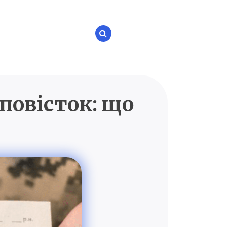
повісток: що
P.UA