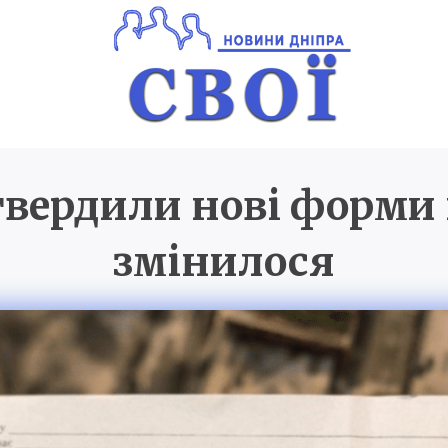
атвердили нові форми 
Новини Дніпра
SVOI.D
змінилося