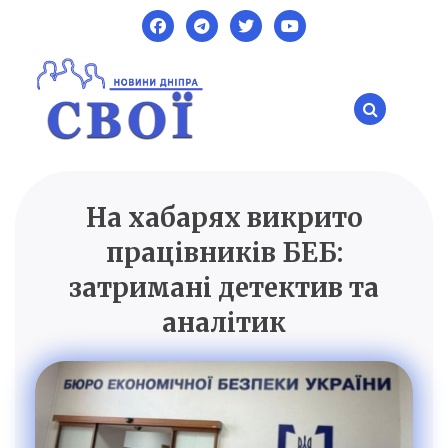
Skip
to
content
На хабарях викрито
SVOI.DP.UA
Новини Дніпра
працівників БЕБ:
затримані детектив та
аналітик