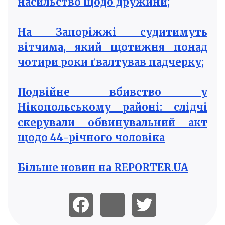
насильство щодо дружини;
На Запоріжжі судитимуть
вітчима, який щотижня понад
чотири роки ґвалтував падчерку;
Подвійне вбивство у
Нікопольському районі: слідчі
скерували обвинувальний акт
щодо 44-річного чоловіка
Більше новин на REPORTER.UA