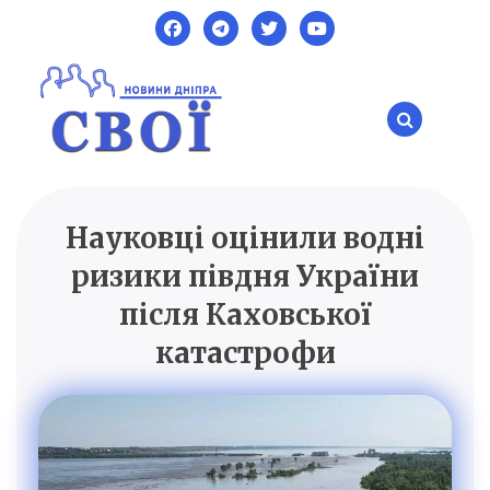
Skip
to
content
Науковці оцінили водні
SVOI.DP.UA
Новини Дніпра
ризики півдня України
після Каховської
катастрофи