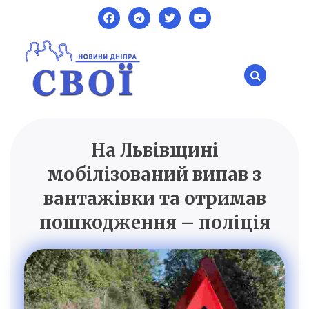
Skip
to
content
На Львівщині
SVOI.DP.UA
Новини Дніпра
мобілізований випав з
вантажівки та отримав
пошкодження – поліція