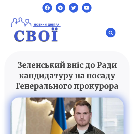
Skip
to
content
Зеленський вніс до Ради
SVOI.DP.UA
Новини Дніпра
кандидатуру на посаду
Генерального прокурора