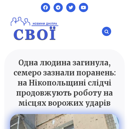
Skip
to
content
Одна людина загинула,
SVOI.DP.UA
Новини Дніпра
семеро зазнали поранень:
на Нікопольщині слідчі
продовжують роботу на
місцях ворожих ударів