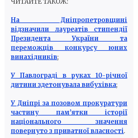
ЧИТАЙТЕ ТАКОЖ:
На Дніпропетровщині
відзначили лауреатів стипендії
Президента України та
переможців конкурсу юних
винахідників
;
У Павлограді в руках 10-річної
дитини здетонувала вибухівка
;
У Дніпрі за позовом прокуратури
частину пам’ятки історії
національного значення
повернуто з приватної власності
.