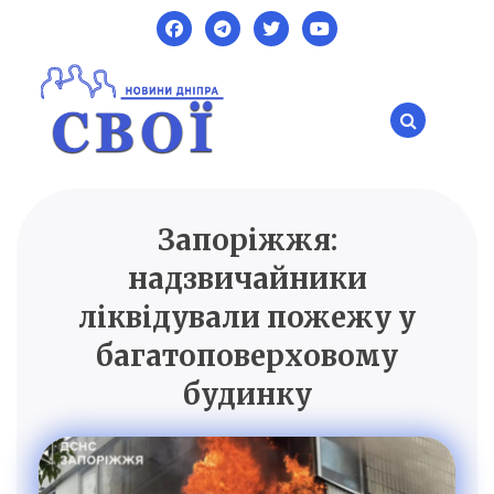
Skip
to
content
Запоріжжя:
SVOI.DP.UA
Новини Дніпра
надзвичайники
ліквідували пожежу у
багатоповерховому
будинку