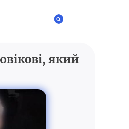
овікові, який
P.UA