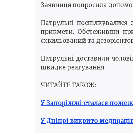
Заявниця попросила допомог
Патрульні поспілкувалися 
прикмети. Обстеживши при
схвильований та дезорієнто
Патрульні доставили чолові
швидке реагування.
ЧИТАЙТЕ ТАКОЖ:
У Запоріжжі сталася пожеж
У Дніпрі викрито медпраці