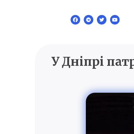
Skip
to
content
У Дніпрі пат