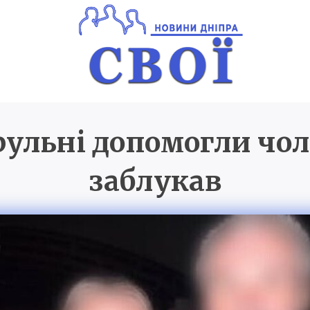
рульні допомогли чол
Новини Дніпра
SVOI.D
заблукав