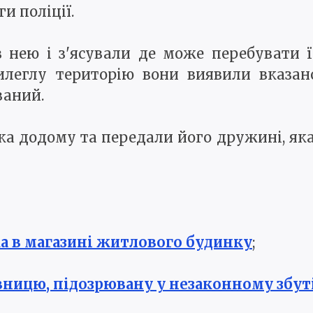
и поліції.
з нею і з'ясували де може перебувати ї
леглу територію вони виявили вказано
ваний.
ка додому та передали його дружині, яка
а в магазині житлового будинку
;
вницю, підозрювану у незаконному збут