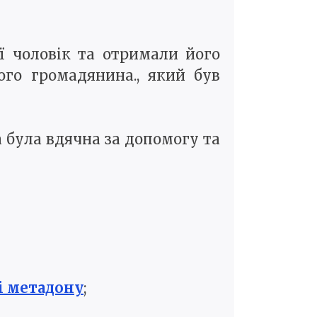
ї чоловік та отримали його
го громадянина., який був
 була вдячна за допомогу та
і метадону
;