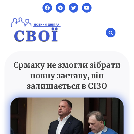
Skip
to
content
Єрмаку не змогли зібрати
SVOI.DP.UA
Новини Дніпра
повну заставу, він
залишається в СІЗО